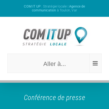
Passer
COM IT UP
: Stratégie locale |
Agence de
au
communication
à Toulon, Var
contenu
Aller à...
Conférence de presse