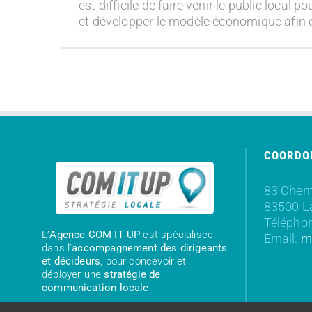
est difficile de faire venir le public local
et développer le modèle économique afin d
COORDO
83 Chemi
83500 L
Téléphon
L’
Agence COM IT UP
est spécialisée
Email:
m
dans l’
accompagnement des dirigeants
et décideurs
, pour concevoir et
déployer une
stratégie de
communication locale
.