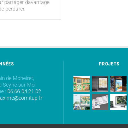
 pour partager davantage
e perdurer.
NNÉES
PROJETS
n de Moneiret,
a Seyne-sur-Mer
e :
06 66 04 21 02
axime@comitup.fr