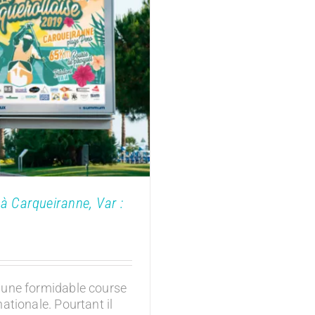
if à Carqueiranne,
t culturel
toriale
̀ Carqueiranne, Var :
 une formidable course
ationale. Pourtant il