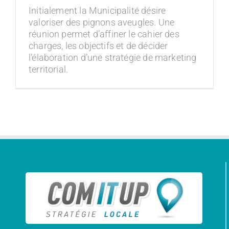
Initialement la Municipalité désire
valoriser des pignons aveugles. Une
réunion permet d’affiner le cahier des
charges, les objectifs et de décider
l’élaboration d’une stratégie de marketing
territorial.