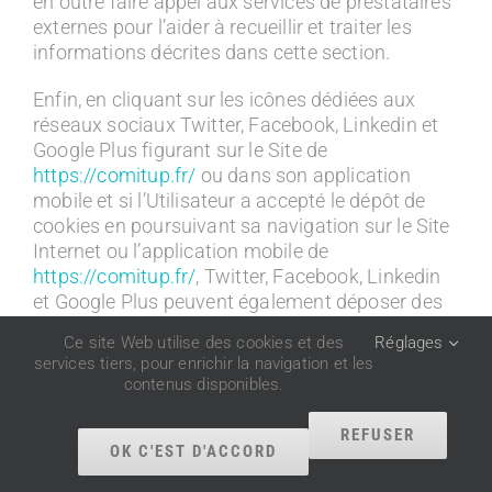
en outre faire appel aux services de prestataires
externes pour l’aider à recueillir et traiter les
informations décrites dans cette section.
Enfin, en cliquant sur les icônes dédiées aux
réseaux sociaux Twitter, Facebook, Linkedin et
Google Plus figurant sur le Site de
https://comitup.fr/
ou dans son application
mobile et si l’Utilisateur a accepté le dépôt de
cookies en poursuivant sa navigation sur le Site
Internet ou l’application mobile de
https://comitup.fr/
, Twitter, Facebook, Linkedin
et Google Plus peuvent également déposer des
cookies sur vos terminaux (ordinateur, tablette,
Ce site Web utilise des cookies et des
Réglages
téléphone portable).
services tiers, pour enrichir la navigation et les
contenus disponibles.
Ces types de cookies ne sont déposés sur vos
terminaux qu’à condition que vous y consentiez,
REFUSER
en continuant votre navigation sur le Site
OK C'EST D'ACCORD
Internet ou l’application mobile de