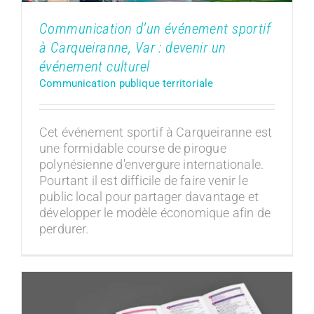
Communication d’un événement sportif
à Carqueiranne, Var : devenir un
événement culturel
Communication publique territoriale
Cet événement sportif à Carqueiranne est
une formidable course de pirogue
polynésienne d'envergure internationale.
Pourtant il est difficile de faire venir le
public local pour partager davantage et
développer le modèle économique afin de
perdurer.