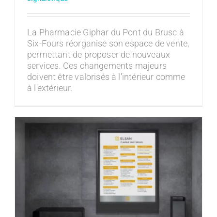
La Pharmacie Giphar du Pont du Brusc à
Six-Fours réorganise son espace de vente,
permettant de proposer de nouveaux
services. Ces changements majeurs
doivent être valorisés à l'intérieur comme
à l'extérieur.
Signalétique en MILIEU MÉDICAL à
Toulon, Var : orienter et obtenir une
certification
Enseigne et signalétique