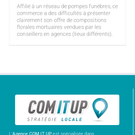
Affilié à un réseau de pompes funèbres, ce
commerce a des difficultés à présenter
clairement son offre de compositions
florales mortuaires vendues par les
conseillers en agences (lieux différents).
L’
Agence COM IT UP
est spécialisée dans