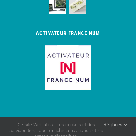
ACTIVATEUR FRANCE NUM
Ce site Web utilise des cookies et des
Réglages
© Agence
COM IT UP
| 850 581 448 R.C.S.
services tiers, pour enrichir la navigation et les