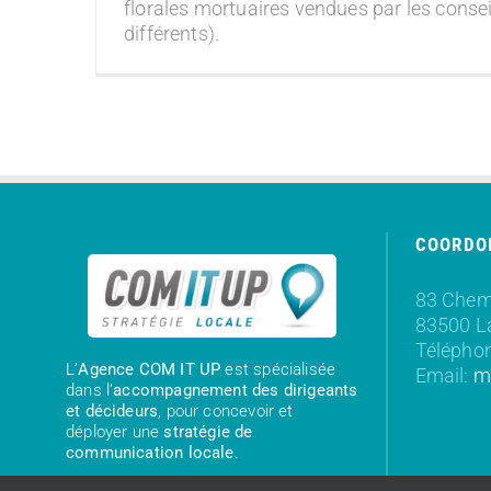
florales mortuaires vendues par les consei
différents).
COORDO
83 Chemi
83500 L
Téléphon
L’
Agence COM IT UP
est spécialisée
Email:
m
dans l’
accompagnement des dirigeants
et décideurs
, pour concevoir et
déployer une
stratégie de
communication locale
.