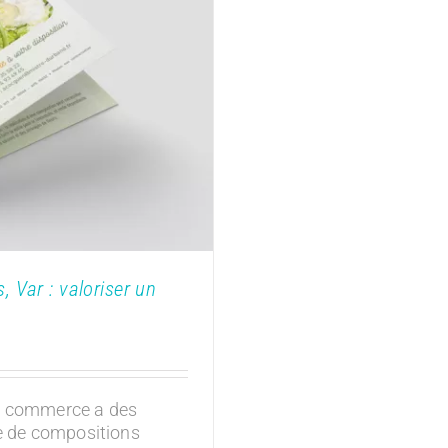
ules, Var : valoriser
ises
, Var : valoriser un
ce commerce a des
re de compositions