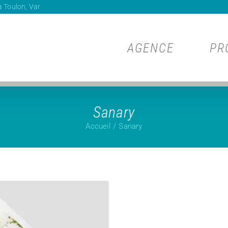
 Toulon, Var
AGENCE
PR
Sanary
Accueil
Sanary