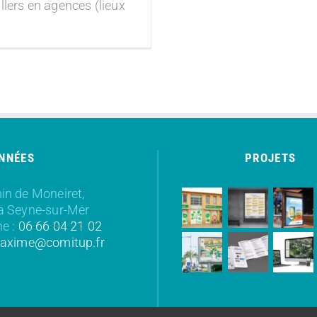
llers en agences (lieux
NNÉES
PROJETS
n de Moneiret,
a Seyne-sur-Mer
e :
06 66 04 21 02
axime@comitup.fr